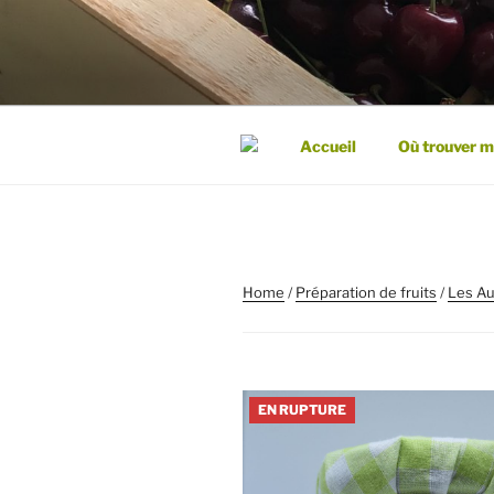
Aller
au
CLAIR DE 
contenu
principal
Accueil
Où trouver m
Home
/
Préparation de fruits
/
Les Au
EN RUPTURE