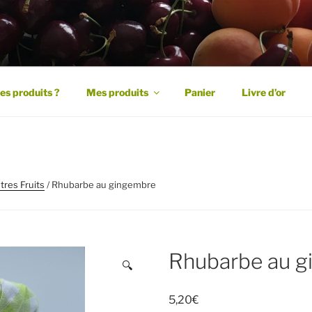
FRUITS
es produits ?
Mes produits
Panier
Livre d’or
tres Fruits
/ Rhubarbe au gingembre
Rhubarbe au g
🔍
5,20
€